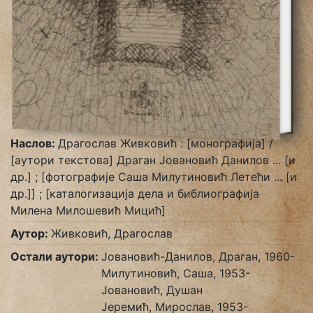
Наслов:
Драгослав Живковић : [монографија] /
[аутори текстова] Драган Јовановић Данилов ... [и
др.] ; [фотографије Саша Милутиновић Летећи ... [и
др.]] ; [каталогизација дела и библиографија
Милена Милошевић Мицић]
Аутор:
Живковић, Драгослав
Остали аутори:
Јовановић-Данилов, Драган, 1960-
Милутиновић, Саша, 1953-
Јовановић, Душан
Јеремић, Мирослав, 1953-