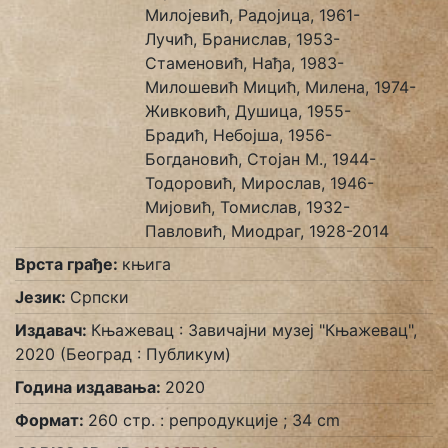
Милојевић, Радојица, 1961-
Лучић, Бранислав, 1953-
Стаменовић, Нађа, 1983-
Милошевић Мицић, Милена, 1974-
Живковић, Душица, 1955-
Брадић, Небојша, 1956-
Богдановић, Стојан М., 1944-
Тодоровић, Мирослав, 1946-
Мијовић, Томислав, 1932-
Павловић, Миодраг, 1928-2014
Врста грађе:
књига
Језик:
Српски
Издавач:
Књажевац : Завичајни музеј "Књажевац",
2020 (Београд : Публикум)
Година издавања:
2020
Формат:
260 стр. : репродукције ; 34 cm