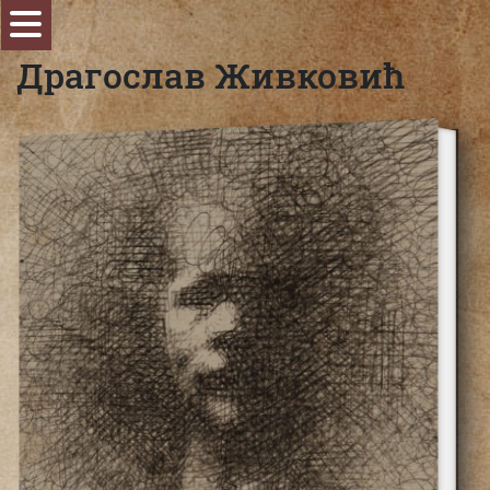
Драгослав Живковић