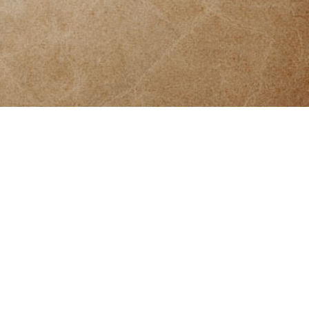
издања
Публикације
Дигитална читаоница Завичајног музеја Књажевац
реализована је у складу са Правилником о ближим
условима за дигитализацију библиотечко-
информационе грађе и извора (Службени гласник
102/17 од 15.11.2017.) уз подршку Министарства
културе и информисања Републике Србије.