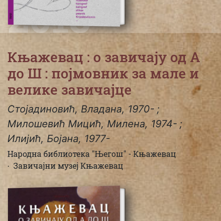
2018
Књажевац : о завичају од А
до Ш : појмовник за мале и
велике завичајце
Стојадиновић, Владана, 1970-
Милошевић Мицић, Милена, 1974-
Илијић, Бојана, 1977-
Народна библиотека "Његош" - Књажевац
Завичајни музеј Књажевац