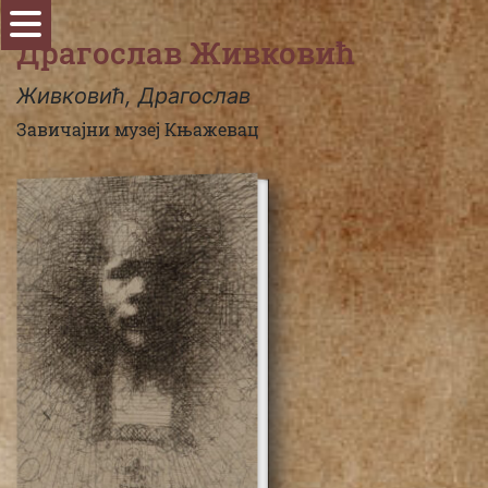
Драгослав Живковић
Живковић, Драгослав
Завичајни музеј Књажевац
2020