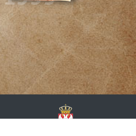
Каталози
Књиге
Монографије
Посебна
издања
Публикације