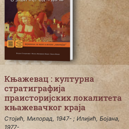
2013
Књажевац : културна
стратиграфија
праисторијских локалитета
књажевачког краја
Стојић, Милорад, 1947-
Илијић, Бојана,
1977-