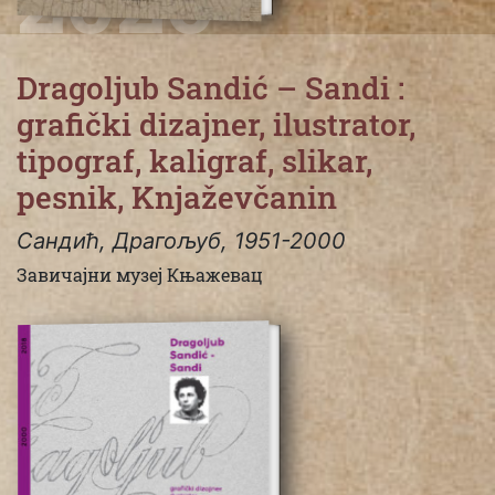
Dragoljub Sandić – Sandi :
grafički dizajner, ilustrator,
tipograf, kaligraf, slikar,
pesnik, Knjaževčanin
Сандић, Драгољуб, 1951-2000
Завичајни музеј Књажевац