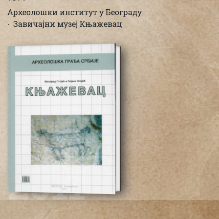
Археолошки институт у Београду
Завичајни музеј Књажевац
2011