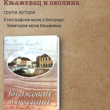
Књажевац и околина
група аутора
Етнографски музеј у Београду
Завичајни музеј Књажевац
Сва
издања
1999
Водичи